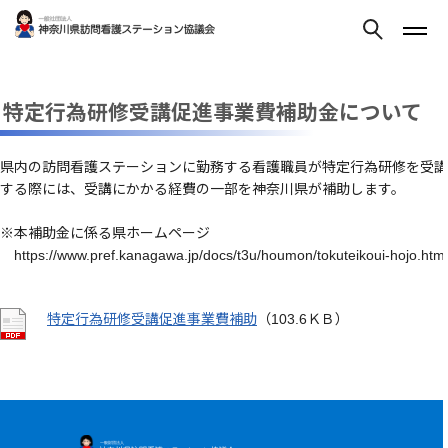
特定行為研修受講促進事業費補助金について
県内の訪問看護ステーションに勤務する看護職員が特定行為研修を受講
する際には、受講にかかる経費の一部を神奈川県が補助します。
※本補助金に係る県ホームページ
https://www.pref.kanagawa.jp/docs/t3u/houmon/tokuteikoui-hojo.html
特定行為研修受講促進事業費補助
（103.6ＫＢ）