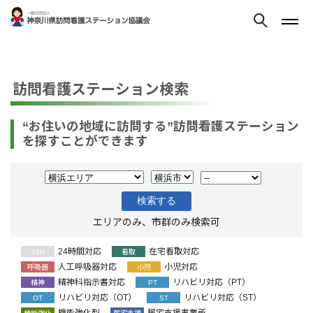
訪問看護ステーション検索
“お住いの地域に訪問する”訪問看護ステーション
を探すことができます
エリアのみ、市群のみ検索可
24時間対応
在宅看取対応
24H
看取
人工呼吸器対応
小児対応
呼吸器
小児
精神科指示書対応
リハビリ対応（PT）
精神
PT
リハビリ対応（OT）
リハビリ対応（ST）
OT
ST