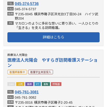
045-374-5736
TEL
045-374-5737
FAX
〒235-0045
横浜市磯子区洋光台3丁目30-24 ハイツ武
住所
野204
マカロンのように多彩な想いに寄り添い、一人ひとりの
PR
「生きる」を支える訪問看護。
詳細はこちら
医療法人光陽会
医療法人光陽会 やすらぎ訪問看護ステーショ
ン
看護師募集中
看護学生実習受入
24H
小児
精神
PT
看取
呼吸器
045-761-3081
TEL
045-761-3082
FAX
〒235-0016
横浜市磯子区磯子2-20-45
住所