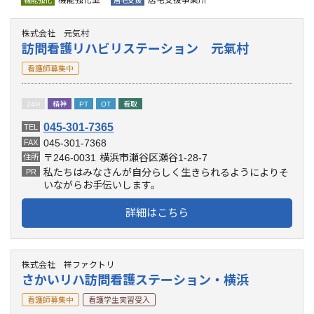
機能強化型
居宅支援事業所
機能強化
居宅支援
株式会社 元気村
訪問看護リハビリステーション 元氣村
看護師募集中
24H
精神
PT
OT
看取
045-301-7365
TEL
045-301-7368
FAX
〒246-0031
横浜市瀬谷区瀬谷1-28-7
住所
私たちはみなさんが自分らしく生きられるようによりそ
PR
いながらお手伝いします。
詳細はこちら
株式会社 祥ファクトリ
さかいリハ訪問看護ステーション・横浜
看護師募集中
看護学生実習受入