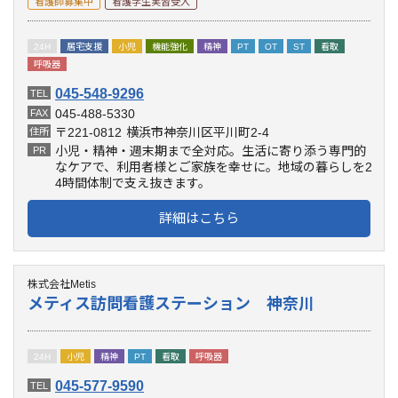
看護師募集中
看護学生実習受入
24H
居宅支援
小児
機能強化
精神
PT
OT
ST
看取
呼吸器
045-548-9296
TEL
045-488-5330
FAX
〒221-0812
横浜市神奈川区平川町2-4
住所
小児・精神・週末期まで全対応。生活に寄り添う専門的
PR
なケアで、利用者様とご家族を幸せに。地域の暮らしを2
4時間体制で支え抜きます。
詳細はこちら
株式会社Metis
メティス訪問看護ステーション 神奈川
24H
小児
精神
PT
看取
呼吸器
045-577-9590
TEL