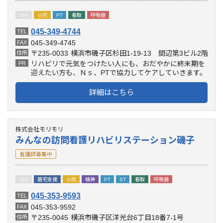
24H
小児
PT
看取
呼吸器
045-349-4744
TEL
045-349-4745
FAX
〒235-0033
横浜市磯子区杉田1-19-13 間辺第3ビル2階
住所
リハビリで元気をつけたい人にも、おだやかに終末期を
PR
迎えたい方も、Ｎｓ、PTで協力してケアしていきます。
詳細はこちら
株式会社モリモリ
みんなの訪問看護リハビリステーション磯子
看護師募集中
24H
居宅支援
小児
精神
PT
ST
看取
呼吸器
045-353-9593
TEL
045-353-9592
FAX
〒235-0045
横浜市磯子区洋光台6丁目18番7-1号
住所