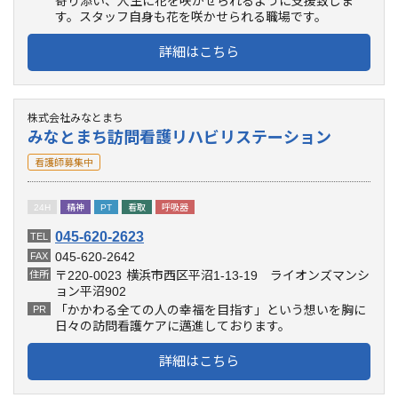
寄り添い、人生に花を咲かせられるように支援致しま
す。スタッフ自身も花を咲かせられる職場です。
詳細はこちら
株式会社みなとまち
みなとまち訪問看護リハビリステーション
看護師募集中
24H
精神
PT
看取
呼吸器
045-620-2623
TEL
045-620-2642
FAX
〒220-0023
横浜市西区平沼1-13-19 ライオンズマンシ
住所
ョン平沼902
「かかわる全ての人の幸福を目指す」という想いを胸に
PR
日々の訪問看護ケアに邁進しております。
詳細はこちら