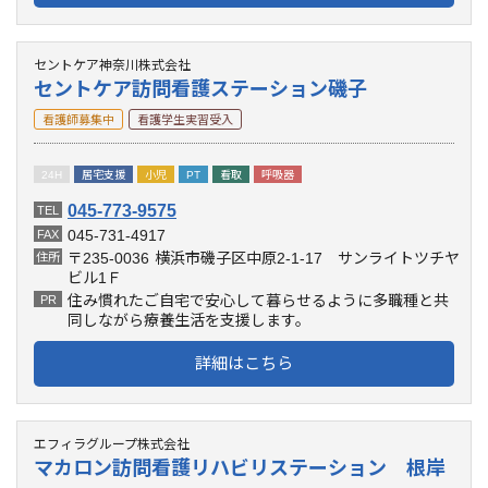
セントケア神奈川株式会社
セントケア訪問看護ステーション磯子
看護師募集中
看護学生実習受入
24H
居宅支援
小児
PT
看取
呼吸器
045-773-9575
TEL
045-731-4917
FAX
〒235-0036
横浜市磯子区中原2-1-17 サンライトツチヤ
住所
ビル1Ｆ
住み慣れたご自宅で安心して暮らせるように多職種と共
PR
同しながら療養生活を支援します。
詳細はこちら
エフィラグループ株式会社
マカロン訪問看護リハビリステーション 根岸