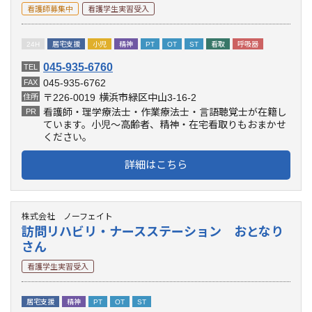
看護師募集中
看護学生実習受入
24H
居宅支援
小児
精神
PT
OT
ST
看取
呼吸器
045-935-6760
TEL
045-935-6762
FAX
〒226-0019
横浜市緑区中山3-16-2
住所
看護師・理学療法士・作業療法士・言語聴覚士が在籍し
PR
ています。小児～高齢者、精神・在宅看取りもおまかせ
ください。
詳細はこちら
株式会社 ノーフェイト
訪問リハビリ・ナースステーション おとなり
さん
看護学生実習受入
居宅支援
精神
PT
OT
ST