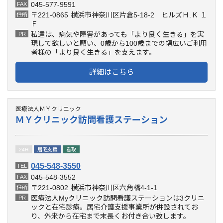
045-577-9591
FAX
〒221-0865
横浜市神奈川区片倉5-18-2 ヒルズＨ.Ｋ １
住所
Ｆ
私達は、病気や障害があっても「より良く生きる」を実
PR
現して欲しいと願い、0歳から100歳までの幅広いご利用
者様の「より良く生きる」を支えます。
詳細はこちら
医療法人ＭＹクリニック
ＭＹクリニック訪問看護ステーション
24H
居宅支援
看取
045-548-3550
TEL
045-548-3552
FAX
〒221-0802
横浜市神奈川区六角橋4-1-1
住所
医療法人Myクリニック訪問看護ステーションは3クリニ
PR
ックと在宅診療。居宅介護支援事業所が併設されてお
り、外来から在宅まで末長くお付き合い致します。