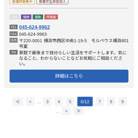
看護師募集中
看護学生実習受入
24H
精神
看取
呼吸器
045-624-9962
TEL
045-624-9963
FAX
〒220-0051
横浜市西区中央1-19-5 モルペウス横浜801
住所
号室
家庭で最後まで自分らしい生活をサポートします。気に
PR
なること、わからないことなどお気軽にご相談くださ
い。
詳細はこちら
…
≪
<
3
4
5
6/12
7
8
9
…
>
≫