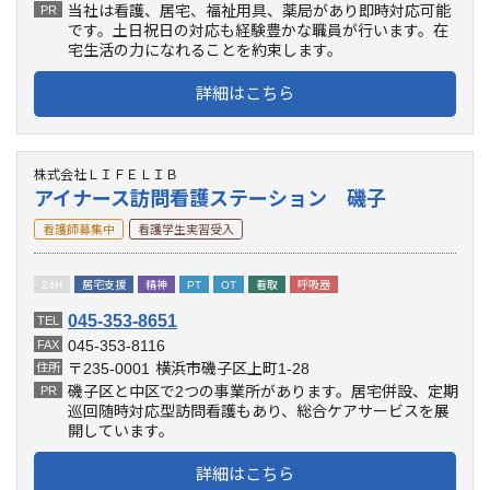
当社は看護、居宅、福祉用具、薬局があり即時対応可能
PR
です。土日祝日の対応も経験豊かな職員が行います。在
宅生活の力になれることを約束します。
詳細はこちら
株式会社ＬＩＦＥＬＩＢ
アイナース訪問看護ステーション 磯子
看護師募集中
看護学生実習受入
24H
居宅支援
精神
PT
OT
看取
呼吸器
045-353-8651
TEL
045-353-8116
FAX
〒235-0001
横浜市磯子区上町1-28
住所
磯子区と中区で2つの事業所があります。居宅併設、定期
PR
巡回随時対応型訪問看護もあり、総合ケアサービスを展
開しています。
詳細はこちら