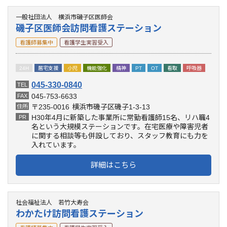
一般社団法人 横浜市磯子区医師会
磯子区医師会訪問看護ステーション
看護師募集中
看護学生実習受入
24H
居宅支援
小児
機能強化
精神
PT
OT
看取
呼吸器
045-330-0840
TEL
045-753-6633
FAX
〒235-0016
横浜市磯子区磯子1-3-13
住所
H30年4月に新築した事業所に常勤看護師15名、リハ職4
PR
名という大規模ステーションです。在宅医療や障害児者
に関する相談等も併設しており、スタッフ教育にも力を
入れています。
詳細はこちら
社会福祉法人 若竹大寿会
わかたけ訪問看護ステーション