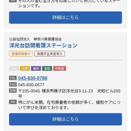
その人の望む生き方を応援したいと努力しているステー
PR
ションです。
詳細はこちら
公益社団法人 神奈川県看護協会
洋光台訪問看護ステーション
看護師募集中
看護学生実習受入
24H
小児
精神
看取
呼吸器
045-830-0788
TEL
045-830-0677
FAX
〒235-0045
横浜市磯子区洋光台3-11-23 光昭ビル205
住所
号
特にがん末期、在宅療養者の依頼が多く、緩和ケアにつ
PR
いて学びを深めております。
詳細はこちら