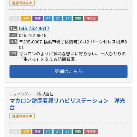
看護師募集中
24H
小児
精神
PT
OT
ST
看取
呼吸器
045-752-9517
TEL
045-752-9518
FAX
〒235-0007
横浜市磯子区西町10-12 パークセレス根岸3
住所
01
マカロンのように多彩な想いに寄り添い、一人ひとりの
PR
「生きる」を支える訪問看護。
詳細はこちら
エフィラグループ株式会社
マカロン訪問看護リハビリステーション 洋光
台
看護師募集中
24H
小児
精神
PT
OT
ST
看取
呼吸器