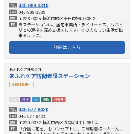
045-989-3310
TEL
045-989-3309
FAX
〒226-0025
横浜市緑区十日市場町808-2
住所
当ステーションは、居宅事業所・デイサービス、リハビ
PR
リとの連携を深め支援をします。その人らしい生活が出
来るように。
詳細はこちら
あふれケア株式会社
あふれケア訪問看護ステーション
看護師募集中
24H
精神
PT
看取
呼吸器
045-577-9420
TEL
045-577-9421
FAX
〒220-0072
横浜市西区浅間町4丁目351-4
住所
「介護に花を」をコンセプトに、ご利用者様一人一人に
PR