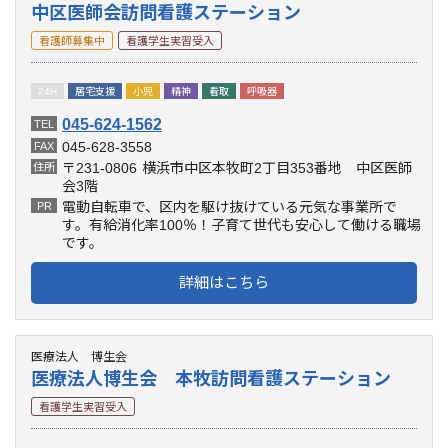
中区医師会訪問看護ステーション
看護師募集中
看護学生実習受入
24H
居宅支援
小児
精神
看取
呼吸器
045-624-1562
TEL
045-628-3558
FAX
〒231-0806
横浜市中区本牧町2丁目353番地 中区医師
住所
会3階
電動自転車で、区内を駆け抜けている元気な事業所で
PR
す。有給消化率100％！子育て世代も安心して働ける職場
です。
詳細はこちら
医療法人 博生会
医療法人博生会 本牧訪問看護ステーション
看護学生実習受入