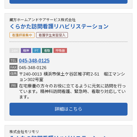
藏方ホームアンドケアサービス株式会社
くらかた訪問看護リハビリステーション
看護師募集中
看護学生実習受入
24H
精神
PT
看取
呼吸器
045-348-0125
TEL
045-348-0126
FAX
〒240-0013
横浜市保土ケ谷区帷子町2-51 堀江マンシ
住所
ョン302号室
在宅療養の方々のお役に立てるように元気に訪問を行っ
PR
ています。精神科訪問看護、緊急時、看取り対応してい
ます。
詳細はこちら
株式会社モリモリ