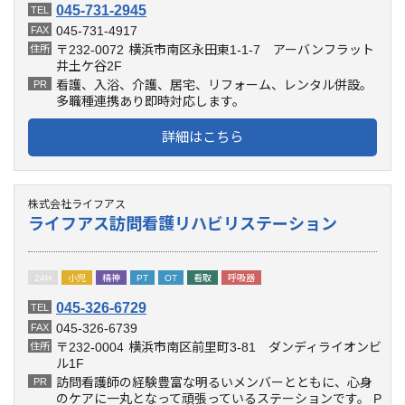
045-731-2945
TEL
045-731-4917
FAX
〒232-0072
横浜市南区永田東1-1-7 アーバンフラット
住所
井土ケ谷2F
看護、入浴、介護、居宅、リフォーム、レンタル併設。
PR
多職種連携あり即時対応します。
詳細はこちら
株式会社ライフアス
ライフアス訪問看護リハビリステーション
24H
小児
精神
PT
OT
看取
呼吸器
045-326-6729
TEL
045-326-6739
FAX
〒232-0004
横浜市南区前里町3-81 ダンディライオンビ
住所
ル1F
訪問看護師の経験豊富な明るいメンバーとともに、心身
PR
のケアに一丸となって頑張っているステーションです。 P