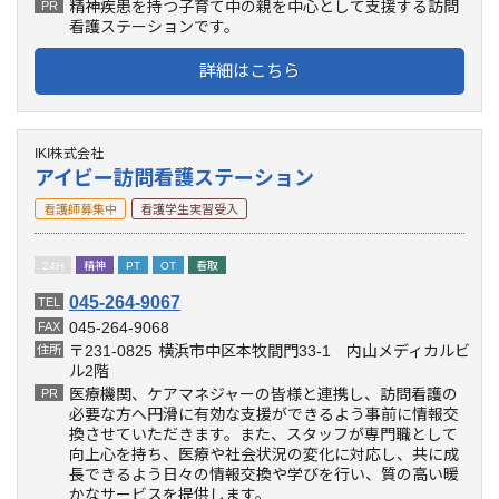
精神疾患を持つ子育て中の親を中心として支援する訪問
PR
看護ステーションです。
詳細はこちら
IKI株式会社
アイビー訪問看護ステーション
看護師募集中
看護学生実習受入
24H
精神
PT
OT
看取
045-264-9067
TEL
045-264-9068
FAX
〒231-0825
横浜市中区本牧間門33-1 内山メディカルビ
住所
ル2階
医療機関、ケアマネジャーの皆様と連携し、訪問看護の
PR
必要な方へ円滑に有効な支援ができるよう事前に情報交
換させていただきます。また、スタッフが専門職として
向上心を持ち、医療や社会状況の変化に対応し、共に成
長できるよう日々の情報交換や学びを行い、質の高い暖
かなサービスを提供します。