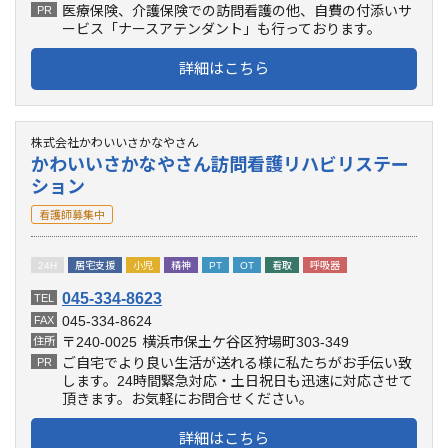
医療保険、介護保険での訪問看護の他、自費の付添いサ
PR
ービス「ナースアテンダント」も行っております。
詳細はこちら
株式会社かわいいさかなやさん
かわいいさかなやさん訪問看護リハビリステー
ション
看護師募集中
24H
居宅支援
小児
精神
PT
OT
看取
呼吸器
045-334-8623
TEL
045-334-8624
FAX
〒240-0025
横浜市保土ケ谷区狩場町303-349
住所
ご自宅でより良い生活が送れる様に私たちがお手伝い致
PR
します。24時間緊急対応・土日祝日も迅速に対応させて
頂きます。お気軽にお問合せください。
詳細はこちら