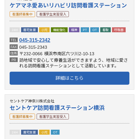
ケアマネ愛あいリハビリ訪問看護ステーション
看護師募集中
看護学生実習受入
24H
居宅支援
小児
機能強化
精神
PT
OT
看取
呼吸器
045-315-2342
TEL
045-315-2343
FAX
〒232-0066
横浜市南区六ツ川2-10-13
住所
訪地域で安心して療養生活ができますよう、地域に愛さ
PR
れる訪問看護ステーションとして活動しています。
詳細はこちら
セントケア神奈川株式会社
セントケア訪問看護ステーション横浜
看護師募集中
看護学生実習受入
24H
居宅支援
小児
OT