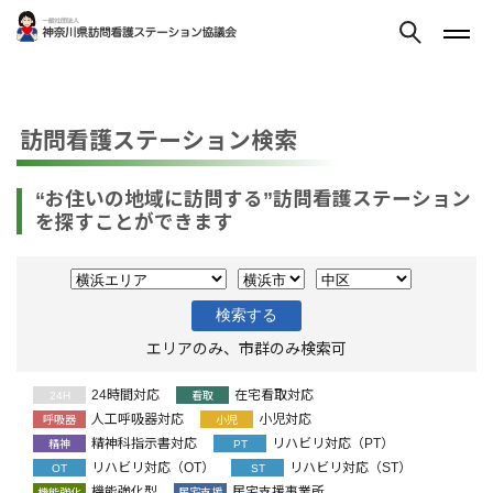
訪問看護ステーション検索
“お住いの地域に訪問する”訪問看護ステーション
を探すことができます
エリアのみ、市群のみ検索可
24時間対応
在宅看取対応
24H
看取
人工呼吸器対応
小児対応
呼吸器
小児
精神科指示書対応
リハビリ対応（PT）
精神
PT
リハビリ対応（OT）
リハビリ対応（ST）
OT
ST
機能強化型
居宅支援事業所
機能強化
居宅支援