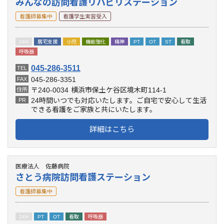
みんなの訪問看護リハビリステーション
看護師募集中
看護学生実習受入
24H
居宅支援
小児
機能強化
精神
PT
OT
ST
看取
呼吸器
045-286-3511
TEL
045-286-3351
FAX
〒240-0034
横浜市保土ケ谷区境木町114-1
住所
24時間いつでも対応いたします。ご自宅で安心して生活
PR
できる看護をご家族と共にいたします。
詳細はこちら
医療法人 佐藤病院
さとう病院訪問看護ステーション
看護師募集中
24H
PT
OT
看取
呼吸器