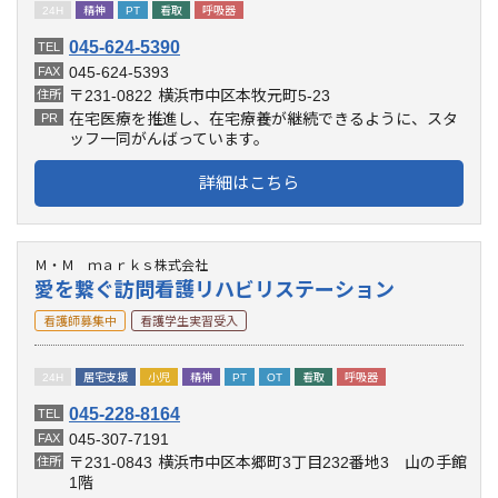
24H
精神
PT
看取
呼吸器
045-624-5390
TEL
045-624-5393
FAX
〒231-0822
横浜市中区本牧元町5-23
住所
在宅医療を推進し、在宅療養が継続できるように、スタ
PR
ッフ一同がんばっています。
詳細はこちら
Ｍ・Ｍ ｍａｒｋｓ株式会社
愛を繋ぐ訪問看護リハビリステーション
看護師募集中
看護学生実習受入
24H
居宅支援
小児
精神
PT
OT
看取
呼吸器
045-228-8164
TEL
045-307-7191
FAX
〒231-0843
横浜市中区本郷町3丁目232番地3 山の手館
住所
1階