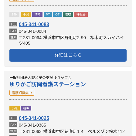
24H
小児
精神
PT
OT
看取
呼吸器
045-341-0083
TEL
045-341-0084
FAX
〒231-0064
横浜市中区野毛町2-90 桜木町スカイハイ
住所
ツ405
詳細はこちら
一般社団法人親と子の支援ゆりかご会
ゆりかご訪問看護ステーション
看護師募集中
小児
精神
045-341-0025
TEL
045-341-0365
FAX
〒231-0063
横浜市中区花咲町1-4 ベルメゾン桜木412
住所