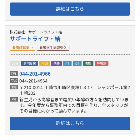
詳細はこちら
株式会社 サポートライフ・結
サポートライフ・結
看護師募集中
看護学生実習受入
24H
居宅支援
小児
精神
PT
OT
看取
呼吸器
044-201-4966
TEL
044-201-4964
FAX
〒210-0014
川崎市川崎区貝塚1-3-17 シャンポール第2
住所
川崎202
新生児から高齢者まで幅広い年齢の方々を訪問していま
PR
す。今年度から事務所内での目標を作り、全スタッフが
その目標に向かって励んでいます。
詳細はこちら