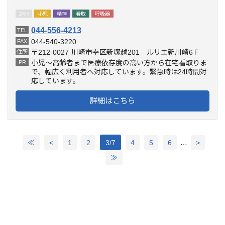
24H
小児
精神
看取
呼吸器
044-556-4213
TEL
044-540-3220
FAX
〒212-0027
川崎市幸区新塚越201 ルリエ新川崎6Ｆ
住所
小児～高齢者まで医療依存度の高い方から在宅看取りま
PR
で、幅広く利用者へ対応しています。緊急時は24時間対
応しています。
詳細はこちら
…
≪
<
1
2
3/7
4
5
6
>
≫