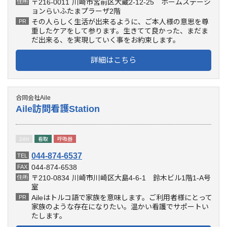
〒216-0011
川崎市宮前区犬蔵2-12-25 ホームステーシ
住所
ョンらいふたまプラーザ2階
その人らしく生活が出来るように、ご本人様の意思を尊
PR
重したケアをして参ります。生きてて良かった、まだま
だ出来る、を実現していく事をお約束します。
詳細はこちら
合同会社Aile
Aile訪問看護Station
24H
看取
呼吸器
044-874-6537
TEL
044-874-6538
FAX
〒210-0834
川崎市川崎区大島4-6-1 鈴木ビル1階1-A号
住所
室
Aileはトルコ語で家族を意味します。ご利用者様にとって
PR
家族のような存在になりたい。温かい看護でサポートい
たします。