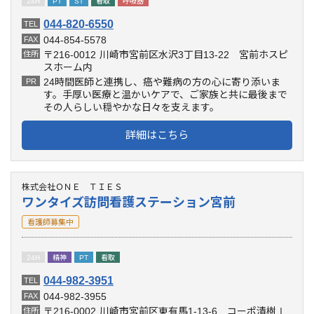
24H
PT
ST
看取
呼吸器
044-820-6550
TEL
044-854-5578
FAX
〒216-0012
川崎市宮前区水沢3丁目13-22 宮前ホスピ
住所
スホーム内
24時間医師と連携し、癌や難病の方の心に寄り添いま
PR
す。手厚い医療と温かいケアで、ご家族と共に最後まで
その人らしい穏やかな日々を支えます。
詳細はこちら
株式会社ＯＮＥ ＴＩＥＳ
ワンタイズ訪問看護ステーション宮前
看護師募集中
24H
精神
PT
看取
044-982-3951
TEL
044-982-3955
FAX
〒216-0002
川崎市宮前区東有馬1-13-6 コーポ清樹Ⅰ
住所