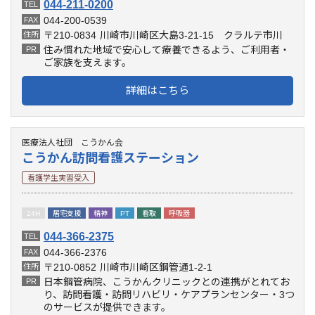
044-211-0200
TEL
044-200-0539
FAX
〒210-0834
川崎市川崎区大島3-21-15 クラルテ市川
住所
住み慣れた地域で安心して療養できるよう、ご利用者・
PR
ご家族を支えます。
詳細はこちら
医療法人社団 こうかん会
こうかん訪問看護ステーション
看護学生実習受入
24H
居宅支援
精神
PT
看取
呼吸器
044-366-2375
TEL
044-366-2376
FAX
〒210-0852
川崎市川崎区鋼管通1-2-1
住所
日本鋼管病院、こうかんクリニックとの連携がとれてお
PR
り、訪問看護・訪問リハビリ・ケアプランセンター・3つ
のサービスが提供できます。