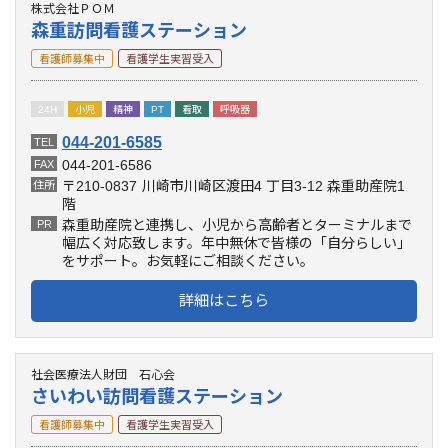
株式会社ＰＯＭ
森重訪問看護ステーション
看護師募集中
看護学生実習受入
24H
小児
精神
PT
看取
呼吸器
044-201-6585
TEL
044-201-6586
FAX
〒210-0837
川崎市川崎区渡田4 丁目3-12 森重助産院1
住所
階
森重助産院と連携し、小児から高齢者とターミナルまで
PR
幅広く対応致します。年中無休で皆様の「自分らしい」
をサポート。お気軽にご相談ください。
詳細はこちら
社会医療法人財団 石心会
さいわい訪問看護ステーション
看護師募集中
看護学生実習受入