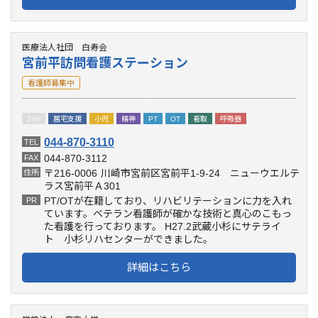
医療法人社団 白寿会
宮前平訪問看護ステーション
看護師募集中
24H
居宅支援
小児
精神
PT
OT
看取
呼吸器
044-870-3110
TEL
044-870-3112
FAX
〒216-0006
川崎市宮前区宮前平1-9-24 ニューウエルテ
住所
ラス宮前平Ａ301
PT/OTが在籍しており、リハビリテーションに力を入れ
PR
ています。ベテラン看護師が確かな技術と真心のこもっ
た看護を行っております。 H27.2武蔵小杉にサテライ
ト 小杉リハセンターができました。
詳細はこちら