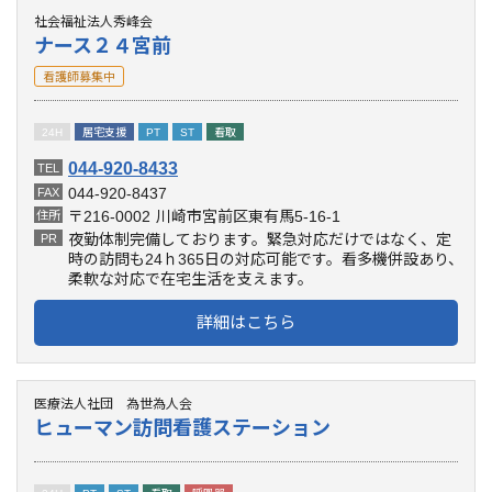
社会福祉法人秀峰会
ナース２４宮前
看護師募集中
24H
居宅支援
PT
ST
看取
044-920-8433
TEL
044-920-8437
FAX
〒216-0002
川崎市宮前区東有馬5-16-1
住所
夜勤体制完備しております。緊急対応だけではなく、定
PR
時の訪問も24ｈ365日の対応可能です。看多機併設あり、
柔軟な対応で在宅生活を支えます。
詳細はこちら
医療法人社団 為世為人会
ヒューマン訪問看護ステーション