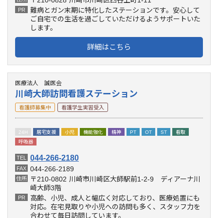
難病とガン末期に特化したステーションです。安心して
PR
ご自宅での生活を過ごしていただけるようサポートいた
します。
詳細はこちら
医療法人 誠医会
川崎大師訪問看護ステーション
看護師募集中
看護学生実習受入
24H
居宅支援
小児
機能強化
精神
PT
OT
ST
看取
呼吸器
044-266-2180
TEL
044-266-2189
FAX
〒210-0802
川崎市川崎区大師駅前1-2-9 ディアーナ川
住所
崎大師3階
高齢、小児、成人と幅広く対応しており、医療処置にも
PR
対応。在宅見取りや小児への訪問も多く、スタッフ力を
合わせて毎日訪問しています。