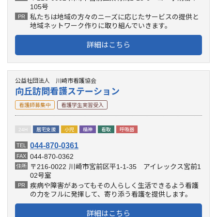
105号
私たちは地域の方々のニーズに応じたサービスの提供と
PR
地域ネットワーク作りに取り組んでいきます。
詳細はこちら
公益社団法人 川崎市看護協会
向丘訪問看護ステーション
看護師募集中
看護学生実習受入
24H
居宅支援
小児
精神
看取
呼吸器
044-870-0361
TEL
044-870-0362
FAX
〒216-0022
川崎市宮前区平1-1-35 アイレックス宮前1
住所
02号室
疾病や障害があってもその人らしく生活できるよう看護
PR
の力をフルに発揮して、寄り添う看護を提供します。
詳細はこちら