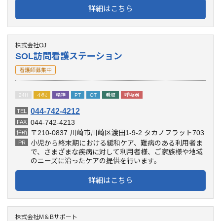
詳細はこちら
株式会社OJ
SOL訪問看護ステーション
看護師募集中
24H
小児
精神
PT
OT
看取
呼吸器
044-742-4212
TEL
044-742-4213
FAX
〒210-0837
川崎市川崎区渡田1-9-2 タカノフラット703
住所
小児から終末期における緩和ケア、難病のある利用者ま
PR
で、さまざまな疾病に対して利用者様、ご家族様や地域
のニーズに沿ったケアの提供を行います。
詳細はこちら
株式会社M＆Bサポート