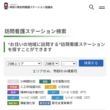
訪問看護ステーション検索
“お住いの地域に訪問する”訪問看護ステーション
を探すことができます
エリアのみ、市群のみ検索可
24時間対応
在宅看取対応
24H
看取
人工呼吸器対応
小児対応
呼吸器
小児
精神科指示書対応
リハビリ対応（PT）
精神
PT
リハビリ対応（OT）
リハビリ対応（ST）
OT
ST
機能強化型
居宅支援事業所
機能強化
居宅支援