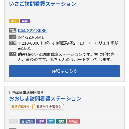
いさご訪問看護ステーション
小児
精神
044-222-3086
TEL
044-223-6641
FAX
〒210-0006
川崎市川崎区砂子2－10－7 ルリエ川崎駅
住所
前1501
助産師のいる訪問看護ステーションです。主に妊婦さ
PR
ん、産後のママ、赤ちゃんのサポートをいたします。
詳細はこちら
川崎医療生活協同組合
おおしま訪問看護ステーション
看護師募集中
看護学生実習受入
24H
居宅支援
精神
PT
看取
呼吸器