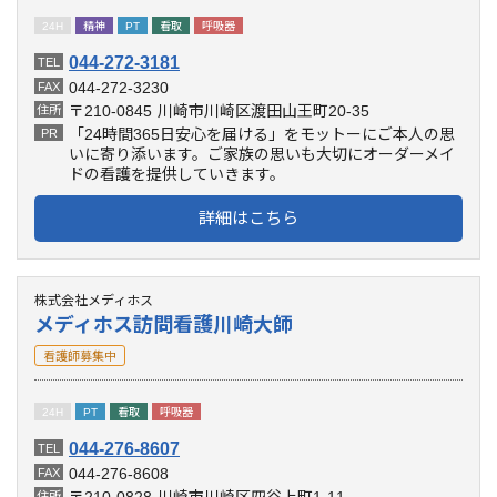
24H
精神
PT
看取
呼吸器
044-272-3181
TEL
044-272-3230
FAX
〒210-0845
川崎市川崎区渡田山王町20-35
住所
「24時間365日安心を届ける」をモットーにご本人の思
PR
いに寄り添います。ご家族の思いも大切にオーダーメイ
ドの看護を提供していきます。
詳細はこちら
株式会社メディホス
メディホス訪問看護川崎大師
看護師募集中
24H
PT
看取
呼吸器
044-276-8607
TEL
044-276-8608
FAX
〒210-0828
川崎市川崎区四谷上町1-11
住所