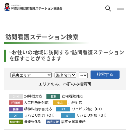
訪問看護ステーション検索
“お住いの地域に訪問する”訪問看護ステーション
を探すことができます
エリアのみ、市群のみ検索可
24時間対応
在宅看取対応
24H
看取
人工呼吸器対応
小児対応
呼吸器
小児
精神科指示書対応
リハビリ対応（PT）
精神
PT
リハビリ対応（OT）
リハビリ対応（ST）
OT
ST
機能強化型
居宅支援事業所
機能強化
居宅支援