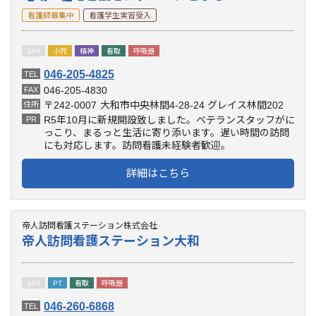
看護師募集中
看護学生実習受入
24H
小児
精神
看取
呼吸器
046-205-4825
TEL
046-205-4830
FAX
〒242-0007
大和市中央林間4-28-24 グレイス林間202
住所
R5年10月に新規開設致しました。ベテランスタッフがに
PR
っこり、まるっと生活に寄り添います。遅い時間の訪問
にも対応します。訪問看護未経験者歓迎。
詳細はこちら
帝人訪問看護ステーション株式会社
帝人訪問看護ステーション大和
24H
PT
看取
呼吸器
046-260-6868
TEL