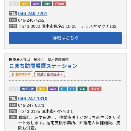
24H
小児
精神
看取
呼吸器
046-240-7261
TEL
046-240-7262
FAX
〒243-0032
厚木市恩名1-18-28 テラスヤマウチ102
住所
詳細はこちら
医療法人社団 藤和会 厚木佐藤病院
こまち訪問看護ステーション
看護師募集中
看護学生実習受入
24H
居宅支援
小児
精神
PT
OT
看取
呼吸器
046-247-1310
TEL
046-247-5871
FAX
〒243-0125
厚木市小野763-1
住所
看護師、理学療法士、作業療法士がおうちの生活をサポ
PR
ート致します。居宅支援事業所、介護老人保健施設、病
院も併設。