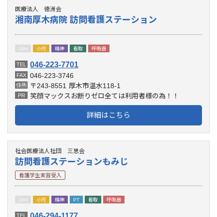
医療法人 徳洲会
湘南厚木病院 訪問看護ステーション
24H
小児
精神
看取
呼吸器
046-223-7701
TEL
046-223-3746
FAX
〒243-8551
厚木市温水118-1
住所
笑顔マックスお断りゼロ全ては利用者様の為！！
PR
詳細はこちら
社会医療法人社団 三思会
訪問看護ステーションもみじ
看護学生実習受入
24H
小児
精神
PT
看取
呼吸器
046-294-1177
TEL