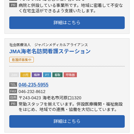
病院と併設している事業所です。地域に密着して不安な
PR
く在宅生活ができるよう支援いたします。
詳細はこちら
社会医療法人 ジャパンメディカルアライアンス
JMA海老名訪問看護ステーション
看護師募集中
24H
小児
精神
PT
看取
呼吸器
046-235-5955
TEL
046-232-8612
FAX
〒243-0423
海老名市河原口1320
住所
常勤スタッフを揃えています。併設医療機関・福祉施設
PR
をはじめ、地域での連携・協働を大切にしています。
詳細はこちら