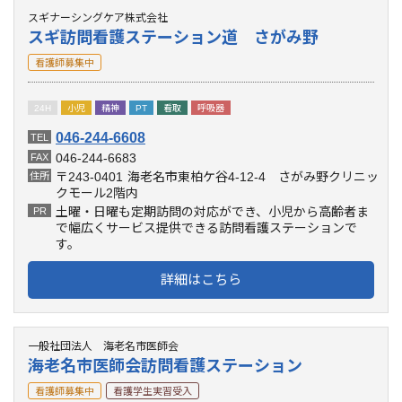
スギナーシングケア株式会社
スギ訪問看護ステーション道 さがみ野
看護師募集中
24H
小児
精神
PT
看取
呼吸器
046-244-6608
TEL
046-244-6683
FAX
〒243-0401
海老名市東柏ケ谷4-12-4 さがみ野クリニッ
住所
クモール2階内
土曜・日曜も定期訪問の対応ができ、小児から高齢者ま
PR
で幅広くサービス提供できる訪問看護ステーションで
す。
詳細はこちら
一般社団法人 海老名市医師会
海老名市医師会訪問看護ステーション
看護師募集中
看護学生実習受入