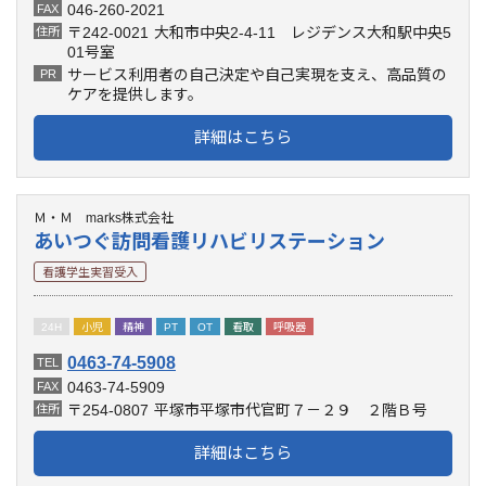
046-260-2021
FAX
〒242-0021
大和市中央2-4-11 レジデンス大和駅中央5
住所
01号室
サービス利用者の自己決定や自己実現を支え、高品質の
PR
ケアを提供します。
詳細はこちら
Ｍ・Ｍ marks株式会社
あいつぐ訪問看護リハビリステーション
看護学生実習受入
24H
小児
精神
PT
OT
看取
呼吸器
0463-74-5908
TEL
0463-74-5909
FAX
〒254-0807
平塚市平塚市代官町７－２９ ２階Ｂ号
住所
詳細はこちら