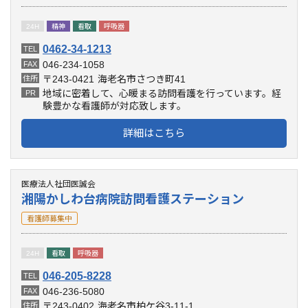
24H
精神
看取
呼吸器
0462-34-1213
TEL
046-234-1058
FAX
〒243-0421
海老名市さつき町41
住所
地域に密着して、心暖まる訪問看護を行っています。経
PR
験豊かな看護師が対応致します。
詳細はこちら
医療法人社団医誠会
湘陽かしわ台病院訪問看護ステーション
看護師募集中
24H
看取
呼吸器
046-205-8228
TEL
046-236-5080
FAX
〒243-0402
海老名市柏ケ谷3-11-1
住所