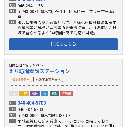
046-294-1178
FAX
〒243-0031
厚木市戸室1丁目29番1号 マザーホーム戸
住所
室
複合型施設の訪問看護として、看護小規模多機能型居宅
PR
看護事業と多機能型事業所を連携協働し、住み慣れた地
域で暮らせるよう24時間体制で対応が可能。
詳細はこちら
合同会社おぼらだれん
えち訪問看護ステーション
看護師募集中
看護学生実習受入
24H
小児
精神
PT
看取
呼吸器
046-404-5783
TEL
046-404-5783
FAX
〒243-0804
厚木市関口228-2
住所
地域密着した訪問看護ステーションを目指しておりま
PR
す。訪問看護を身近に感じて頂けるようサービス提供し