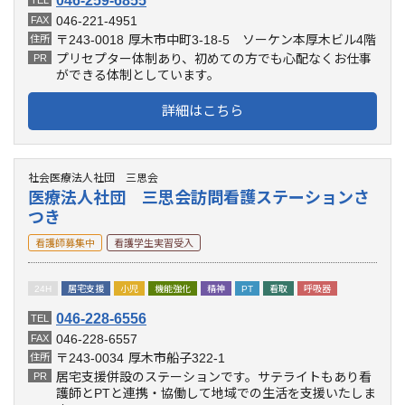
046-259-6855
046-221-4951
FAX
〒243-0018
厚木市中町3-18-5 ソーケン本厚木ビル4階
住所
プリセプター体制あり、初めての方でも心配なくお仕事
PR
ができる体制としています。
詳細はこちら
社会医療法人社団 三思会
医療法人社団 三思会訪問看護ステーションさ
つき
看護師募集中
看護学生実習受入
24H
居宅支援
小児
機能強化
精神
PT
看取
呼吸器
046-228-6556
TEL
046-228-6557
FAX
〒243-0034
厚木市船子322-1
住所
居宅支援併設のステーションです。サテライトもあり看
PR
護師とPTと連携・協働して地域での生活を支援いたしま