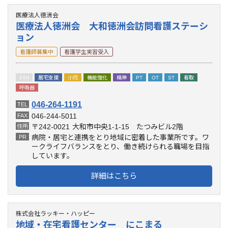
医療法人徳洲会
医療法人徳洲会 大和徳洲会訪問看護ステーシ
ョン
看護師募集中
看護学生実習受入
24H
居宅支援
小児
機能強化
精神
PT
OT
ST
看取
呼吸器
046-264-1191
TEL
046-244-5011
FAX
〒242-0021
大和市中央1-1-15 たつみビル2階
住所
病院・居宅と連携をとり地域に密着した事業所です。ワ
PR
ークライフバランスをとり、働き続けられる職場を目指
しています。
詳細はこちら
株式会社ラッキー・ハッピー
地域・在宅看護センター にこまる