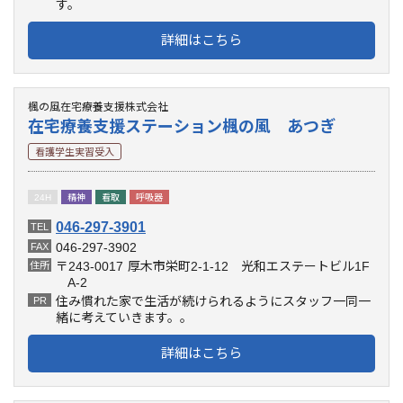
す。
詳細はこちら
楓の風在宅療養支援株式会社
在宅療養支援ステーション楓の風 あつぎ
看護学生実習受入
24H
精神
看取
呼吸器
046-297-3901
TEL
046-297-3902
FAX
〒243-0017
厚木市栄町2-1-12 光和エステートビル1F
住所
A-2
住み慣れた家で生活が続けられるようにスタッフ一同一
PR
緒に考えていきます。。
詳細はこちら