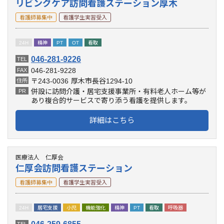
リビングケア訪問看護ステーション厚木
看護師募集中
看護学生実習受入
24H
精神
PT
OT
看取
046-281-9226
TEL
046-281-9228
FAX
〒243-0036
厚木市長谷1294-10
住所
併設に訪問介護・居宅支援事業所・有料老人ホーム等が
PR
あり複合的サービスで寄り添う看護を提供します。
詳細はこちら
医療法人 仁厚会
仁厚会訪問看護ステーション
看護師募集中
看護学生実習受入
24H
居宅支援
小児
機能強化
精神
PT
看取
呼吸器
TEL