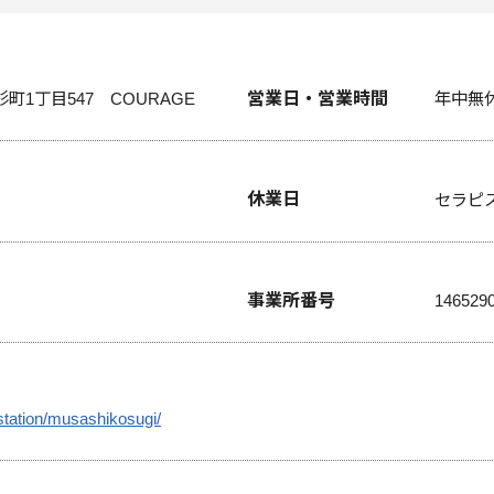
営業日・営業時間
町1丁目547 COURAGE
年中無休
休業日
セラピ
事業所番号
146529
station/musashikosugi/