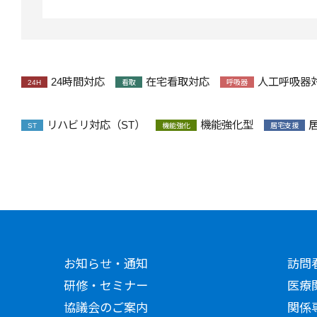
24時間対応
在宅看取対応
人工呼吸器
24H
看取
呼吸器
リハビリ対応（ST）
機能強化型
ST
機能強化
居宅支援
お知らせ・通知
訪問
研修・セミナー
医療
協議会のご案内
関係