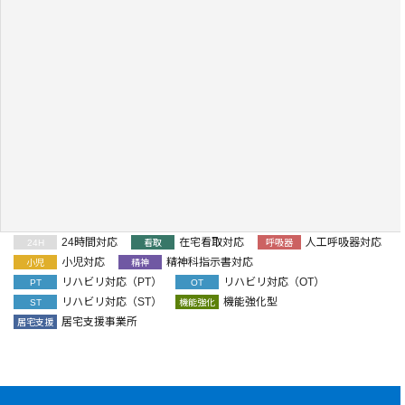
24時間対応
在宅看取対応
人工呼吸器対応
24H
看取
呼吸器
小児対応
精神科指示書対応
小児
精神
リハビリ対応（PT）
リハビリ対応（OT）
PT
OT
リハビリ対応（ST）
機能強化型
ST
機能強化
居宅支援事業所
居宅支援