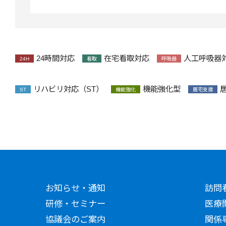
24時間対応
在宅看取対応
人工呼吸器
24H
看取
呼吸器
リハビリ対応（ST）
機能強化型
ST
機能強化
居宅支援
お知らせ・通知
訪問
研修・セミナー
医療
協議会のご案内
関係