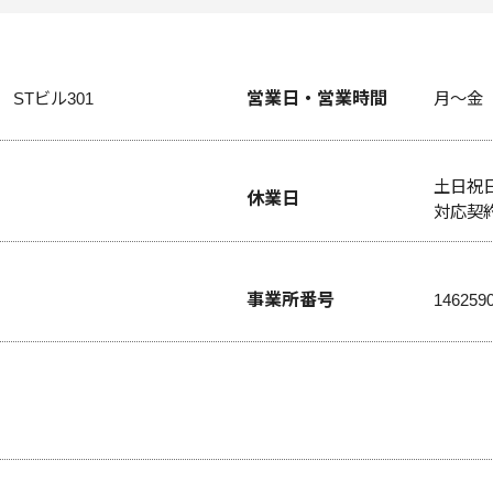
営業日・営業時間
 STビル301
月～金 
土日祝日
休業日
対応契
事業所番号
146259