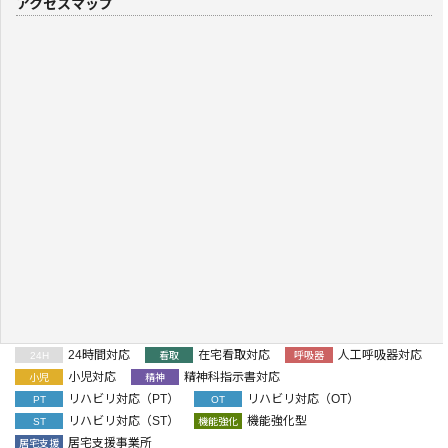
アクセスマップ
24時間対応
在宅看取対応
人工呼吸器対応
24H
看取
呼吸器
小児対応
精神科指示書対応
小児
精神
リハビリ対応（PT）
リハビリ対応（OT）
PT
OT
リハビリ対応（ST）
機能強化型
ST
機能強化
居宅支援事業所
居宅支援