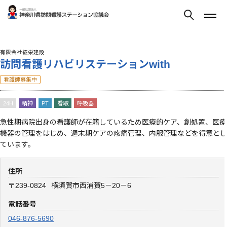
有限会社征栄建設
訪問看護リハビリステーションwith
看護師募集中
24H
精神
PT
看取
呼吸器
急性期病院出身の看護師が在籍しているため医療的ケア、創処置、医療
機器の管理をはじめ、週末期ケアの疼痛管理、内服管理などを得意とし
ています。
住所
〒239-0824
横須賀市西浦賀5－20－6
電話番号
046-876-5690