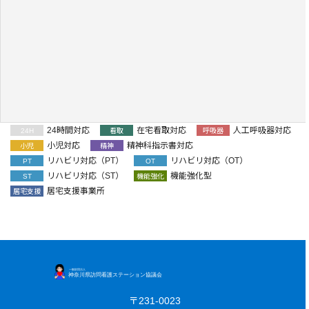
24時間対応
在宅看取対応
人工呼吸器対応
24H
看取
呼吸器
小児対応
精神科指示書対応
小児
精神
リハビリ対応（PT）
リハビリ対応（OT）
PT
OT
リハビリ対応（ST）
機能強化型
ST
機能強化
居宅支援事業所
居宅支援
〒231-0023