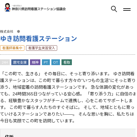
株式会社 幸
ゆき訪問看護ステーション
看護師募集中
看護学生実習受入
24H
居宅支援
精神
PT
OT
看取
「この町で、生きる」 その毎日に、そっと寄り添います。 ゆき訪問看
護ステーションは、この町で暮らす方々の“いつもの生活”にそっと寄り
添う、地域密着の訪問看護ステーションです。 急な体調の変化があっ
ても、24時間365日つながっている安心感。 「寄り添う力」に自信のあ
る、経験豊かなスタッフがチームで連携し、心をこめてサポートしま
す。 この町で暮らす人たちのすぐそばに。 そして、地域とともに育っ
ていけるステーションでありたい――。 そんな思いを胸に、私たちは
今日も笑顔でこの町を訪問しています。