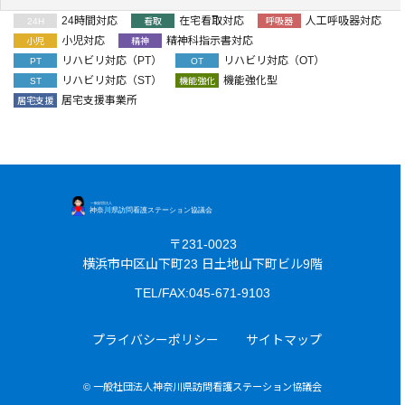
24時間対応
在宅看取対応
人工呼吸器対応
24H
看取
呼吸器
小児対応
精神科指示書対応
小児
精神
リハビリ対応（PT）
リハビリ対応（OT）
PT
OT
リハビリ対応（ST）
機能強化型
ST
機能強化
居宅支援事業所
居宅支援
〒231-0023
横浜市中区山下町23 日土地山下町ビル9階
TEL/FAX:045-671-9103
プライバシーポリシー
サイトマップ
© 一般社団法人神奈川県訪問看護ステーション協議会