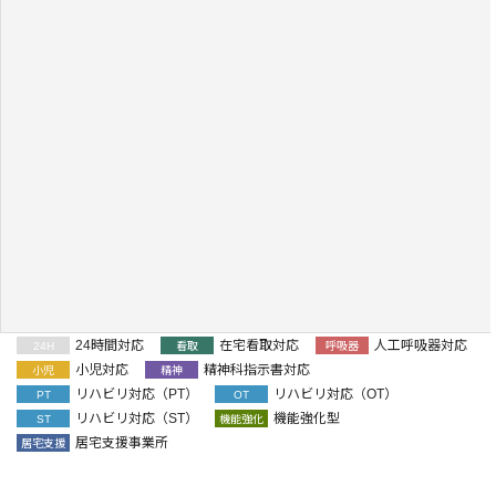
24時間対応
在宅看取対応
人工呼吸器対応
24H
看取
呼吸器
小児対応
精神科指示書対応
小児
精神
リハビリ対応（PT）
リハビリ対応（OT）
PT
OT
リハビリ対応（ST）
機能強化型
ST
機能強化
居宅支援事業所
居宅支援