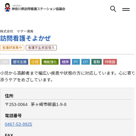
株式会社 マザー湘南
訪問看護そよかぜ
看護師募集中
看護学生実習受入
24H
居宅支援
小児
機能強化
精神
PT
OT
看取
呼吸器
小児から高齢者まで幅広い疾患や状態の方に対応しています。心に寄り
添うケアをめざしています。
住所
〒253-0064
茅ヶ崎市柳島1-9-8
電話番号
0467-53-9925
FAX