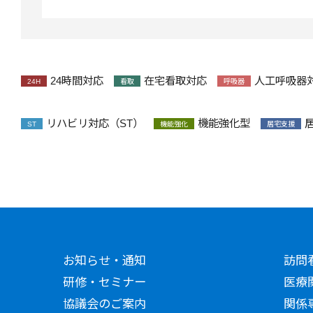
24時間対応
在宅看取対応
人工呼吸器
24H
看取
呼吸器
リハビリ対応（ST）
機能強化型
ST
機能強化
居宅支援
お知らせ・通知
訪問
研修・セミナー
医療
協議会のご案内
関係