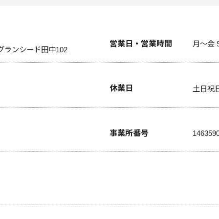
営業日・営業時間
月～金 9
 グランシード田中102
休業日
土日祝
事業所番号
146359