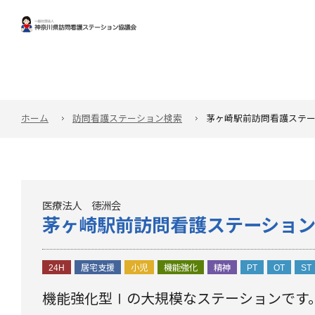
ホーム
訪問看護ステーション検索
茅ヶ崎駅前訪問看護ステ
医療法人 徳洲会
茅ヶ崎駅前訪問看護ステーショ
24H
居宅支援
小児
機能強化
精神
PT
OT
ST
機能強化型Ⅰの大規模なステーションです