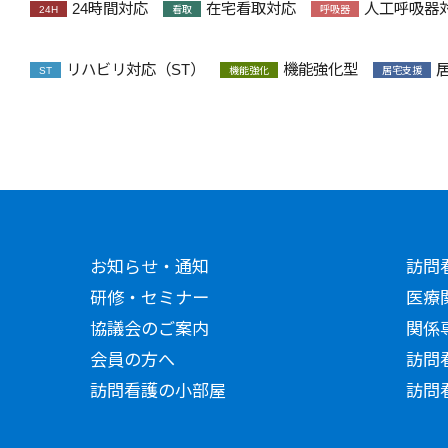
24時間対応
在宅看取対応
人工呼吸器
24H
看取
呼吸器
リハビリ対応（ST）
機能強化型
ST
機能強化
居宅支援
お知らせ・通知
訪問
研修・セミナー
医療
協議会のご案内
関係
会員の方へ
訪問
訪問看護の小部屋
訪問