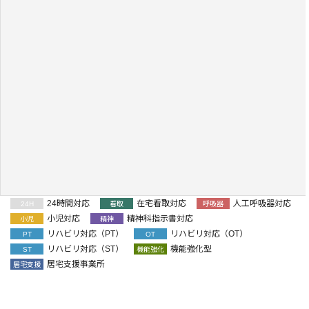
24時間対応
在宅看取対応
人工呼吸器対応
24H
看取
呼吸器
小児対応
精神科指示書対応
小児
精神
リハビリ対応（PT）
リハビリ対応（OT）
PT
OT
リハビリ対応（ST）
機能強化型
ST
機能強化
居宅支援事業所
居宅支援