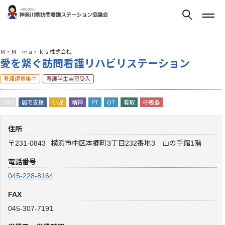
Ｍ・Ｍ ｍａｒｋｓ株式会社
愛を繋ぐ訪問看護リハビリステーション
看護師募集中
看護学生実習受入
24H
居宅支援
小児
精神
PT
OT
看取
呼吸器
住所
〒231-0843
横浜市中区本郷町3丁目232番地3 山の手館1階
電話番号
045-228-8164
FAX
045-307-7191