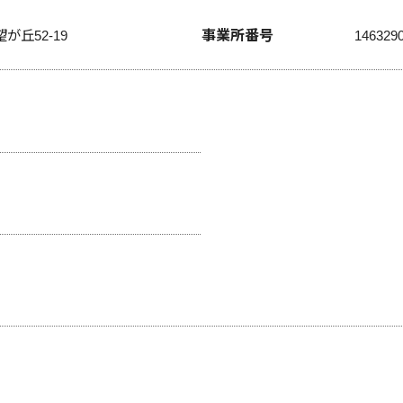
事業所番号
が丘52-19
146329