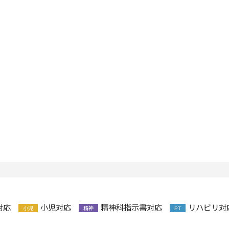
対応
小児対応
精神科指示書対応
リハビリ対
小児
精神
PT