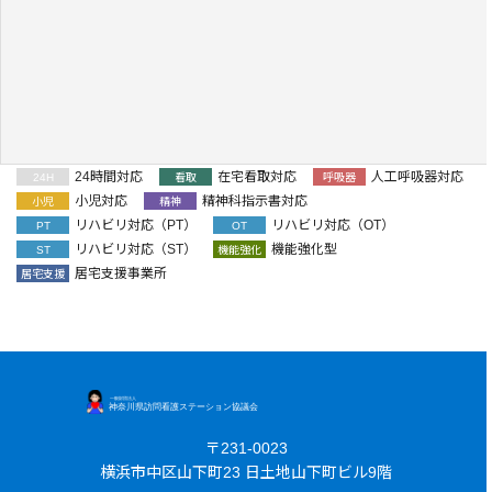
24時間対応
在宅看取対応
人工呼吸器対応
24H
看取
呼吸器
小児対応
精神科指示書対応
小児
精神
リハビリ対応（PT）
リハビリ対応（OT）
PT
OT
リハビリ対応（ST）
機能強化型
ST
機能強化
居宅支援事業所
居宅支援
〒231-0023
横浜市中区山下町23 日土地山下町ビル9階