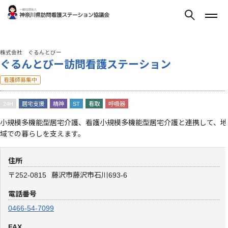
株式会社 ぐるんとびー
ぐるんとびー訪問看護ステーション
看護師募集中
24H
居宅支援
精神
ST
看取
呼吸器
小規模多機能型居宅介護、看護小規模多機能型居宅介護と連携して、地
域での暮らしを支えます。
住所
〒252-0815
藤沢市藤沢市石川693-6
電話番号
0466-54-7099
FAX