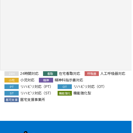
24時間対応
在宅看取対応
人工呼吸器対応
24H
看取
呼吸器
小児対応
精神科指示書対応
小児
精神
リハビリ対応（PT）
リハビリ対応（OT）
PT
OT
リハビリ対応（ST）
機能強化型
ST
機能強化
居宅支援事業所
居宅支援