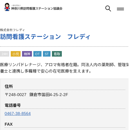
株式会社フレディ
訪問看護ステーション フレディ
24H
小児
精神
OT
ST
看取
医療リンパドレナージ、アロマ有格者在籍。同法人内の薬剤師、管理栄
養士と連携し多職種で安心の在宅医療を支えます。
住所
〒248-0027
鎌倉市笛田4-25-2-2F
電話番号
0467-38-8564
FAX