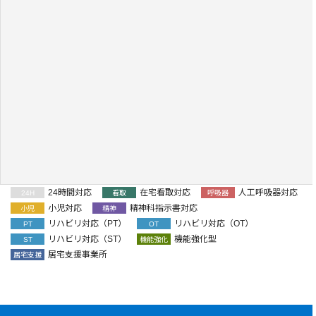
24時間対応
在宅看取対応
人工呼吸器対応
24H
看取
呼吸器
小児対応
精神科指示書対応
小児
精神
リハビリ対応（PT）
リハビリ対応（OT）
PT
OT
リハビリ対応（ST）
機能強化型
ST
機能強化
居宅支援事業所
居宅支援